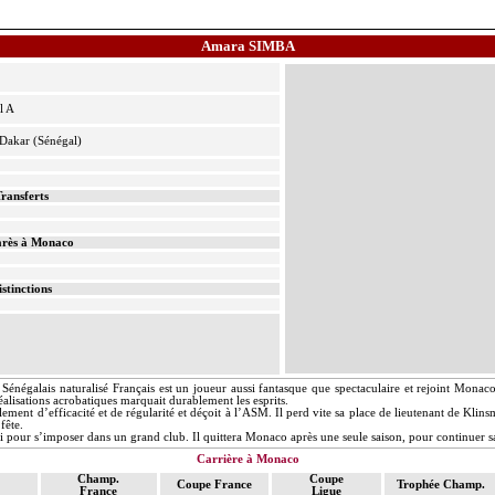
Amara SIMBA
l A
Dakar (Sénégal)
ransferts
rès à Monaco
istinctions
Sénégalais naturalisé Français est un joueur aussi fantasque que spectaculaire et rejoint Mona
éalisations acrobatiques marquait durablement les esprits.
nt d’efficacité et de régularité et déçoit à l’ASM. Il perd vite sa place de lieutenant de Klinsm
fête.
fi pour s’imposer dans un grand club. Il quittera Monaco après une seule saison, pour continuer s
Carrière à Monaco
Champ.
Coupe
Coupe France
Trophée Champ.
France
Ligue