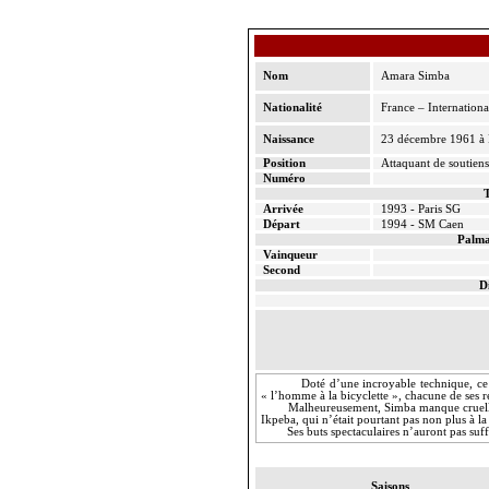
Nom
Amara Simba
Nationalité
France – Internationa
Naissance
23 décembre 1961 à 
Position
Attaquant de soutiens
Numéro
T
Arrivée
1993 - Paris SG
Départ
1994 - SM Caen
Palma
Vainqueur
Second
D
Doté d’une incroyable technique, ce 
« l’homme à la bicyclette », chacune de ses r
Malheureusement, Simba manque cruelleme
Ikpeba, qui n’était pourtant pas non plus à la 
Ses buts spectaculaires n’auront pas suf
Saisons