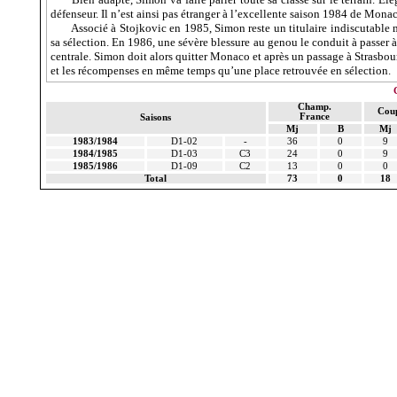
défenseur. Il n’est ainsi pas étranger à l’excellente saison 1984 de Monac
Associé à
Stojkovic
en 1985, Simon reste un titulaire indiscutable 
sa sélection. En 1986, une sévère blessure au genou le conduit à passer 
centrale. Simon doit alors quitter Monaco et après un passage à Strasbour
et les récompenses en même temps qu’une place retrouvée en sélection.
Champ.
Cou
France
Saisons
Mj
B
Mj
1983/1984
D1-02
-
36
0
9
1984/1985
D1-03
C3
24
0
9
1985/1986
D1-09
C2
13
0
0
Total
73
0
18