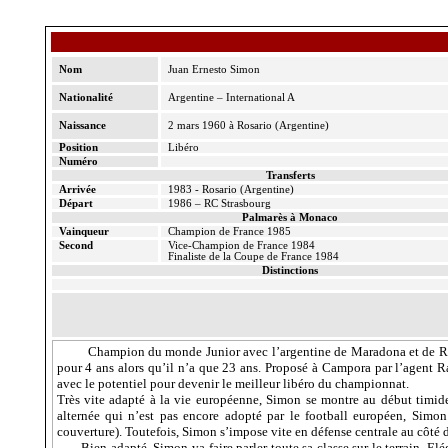
Nom
Juan Ernesto Simon
Nationalité
Argentine – International A
Naissance
2 mars 1960 à Rosario (Argentine)
Position
Libéro
Numéro
Transferts
Arrivée
1983 - Rosario (Argentine)
Départ
1986 – RC Strasbourg
Palmarès à Monaco
Vainqueur
Champion de France 1985
Second
Vice-Champion
de France 1984
Finaliste de
la Coupe
de France 1984
Distinctions
Champion du monde Junior avec l’argentine de Maradona et de Ra
pour 4 ans alors qu’il n’a que 23 ans. Proposé à
Campora
par l’agent R
avec le potentiel pour devenir le meilleur libéro du championnat.
Très vite adapté à la vie européenne, Simon se montre au début timide s
alternée qui n’est pas encore adopté par le football européen, Simon 
couverture). Toutefois, Simon s’impose vite en défense centrale au côté
Bien adapté, Simon va faire parler toute sa classe sur le terrain. E