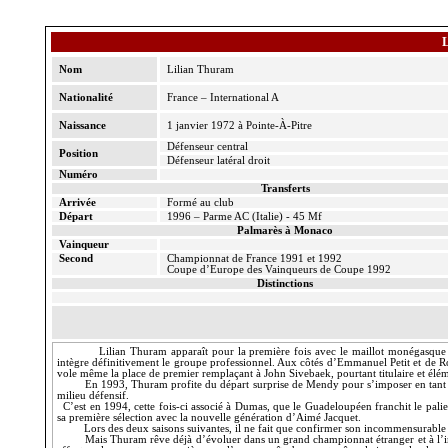
Nom
Lilian Thuram
Nationalité
France – International A
Naissance
1 janvier 1972 à Pointe-À-Pitre
Défenseur central
Position
Défenseur latéral droit
Numéro
Transferts
Arrivée
Formé au club
Départ
1996 – Parme AC (Italie) - 45 Mf
Palmarès à Monaco
Vainqueur
Second
Championnat de France 1991 et 1992
Coupe d’Europe des Vainqueurs de Coupe 1992
Distinctions
Lilian Thuram apparaît pour la première fois avec le maillot monégasque 
intègre définitivement le groupe professionnel. Aux côtés d’Emmanuel Petit et de R
vole même la place de premier remplaçant à John Sivebaek, pourtant titulaire et élém
En 1993, Thuram profite du départ surprise de Mendy pour s’imposer en tant que
milieu défensif.
C’est en 1994, cette fois-ci associé à Dumas, que le Guadeloupéen franchit le pali
sa première sélection avec la nouvelle génération d’Aimé Jacquet.
Lors des deux saisons suivantes, il ne fait que confirmer son incommensurable
Mais Thuram rêve déjà d’évoluer dans un grand championnat étranger et à l’ima