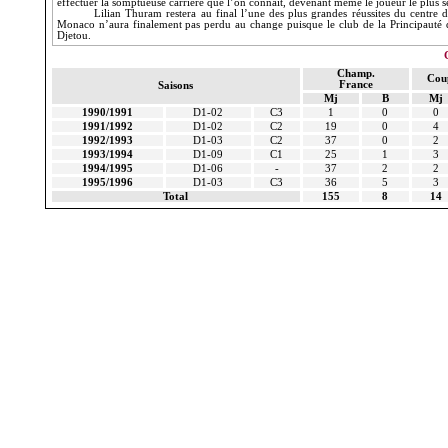
effectuer la somptueuse carrière que l’on connaît, devenant même le joueur le plus sé
Lilian Thuram restera au final l’une des plus grandes réussites du centre
Monaco n’aura finalement pas perdu au change puisque le club de
la Principauté
d
Djetou.
Champ.
Cou
France
Saisons
Mj
B
Mj
1990/1991
D1-02
C3
1
0
0
1991/1992
D1-02
C2
19
0
4
1992/1993
D1-03
C2
37
0
2
1993/1994
D1-09
C1
25
1
3
1994/1995
D1-06
-
37
2
2
1995/1996
D1-03
C3
36
5
3
Total
155
8
14