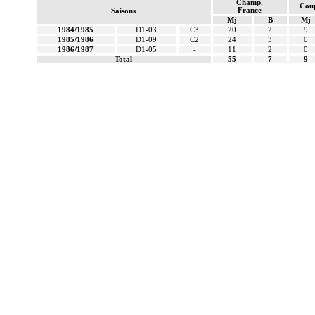
Champ.
Cou
France
Saisons
Mj
B
Mj
1984/1985
D1-03
C3
20
2
9
1985/1986
D1-09
C2
24
3
0
1986/1987
D1-05
-
11
2
0
Total
55
7
9