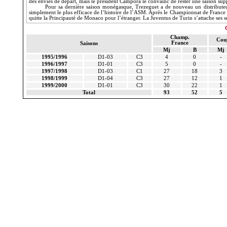
des envies de départ, mais le président Campora le convainc de rester une saison sup
Pour sa dernière saison monégasque, Trezeguet a de nouveau un distributeur 
simplement le plus efficace de l’histoire de l’ASM. Après le Championnat de Franc
quitte
la Principauté
de Monaco pour l’étranger.
La Juventus
de Turin s’attache ses s
Champ.
Cou
France
Saisons
Mj
B
Mj
1995/1996
D1-03
C3
4
0
-
1996/1997
D1-01
C3
5
0
-
1997/1998
D1-03
C1
27
18
3
1998/1999
D1-04
C3
27
12
1
1999/2000
D1-01
C3
30
22
1
Total
93
52
5