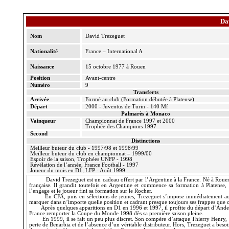
Da
Nom
David Trezeguet
Nationalité
France – International A
Naissance
15 octobre 1977 à Rouen
Position
Avant-centre
Numéro
9
Transferts
Arrivée
Formé au club (Formation débutée à Platense)
Départ
2000 - Juventus de Turin - 140 Mf
Palmarès à Monaco
Vainqueur
Championnat de France 1997 et 2000
Trophée des Champions 1997
Second
Distinctions
Meilleur buteur du club - 1997/98 et 1998/99
Meilleur buteur du club en championnat – 1999/00
Espoir de la saison, Trophées UNFP - 1998
Révélation de l’année, France Football - 1997
Joueur du mois en D1, LFP - Août 1999
David Trezeguet est un cadeau offert par l’Argentine à
la France. Né
à Rouen 
française. Il grandit toutefois en Argentine et commence sa formation à Platense,
l’engage et le joueur fini sa formation sur le Rocher.
En CFA, puis en sélections de jeunes, Trezeguet s’impose immédiatement au
marquer dans n’importe quelle position et cadrant presque toujours ses frappes que ce
Après quelques apparitions en D1 en 1996 et 1997, il profite du départ d’And
France remporter
la Coupe
du Monde 1998 dès sa première saison pleine.
En 1999, il se fait un peu plus discret. Son compère d’attaque Thierry Henry, d
perte de Benarbia et de l’absence d’un véritable distributeur. Hors, Trezeguet a beso