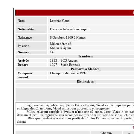
Nom
Laurent Viaud
Nationalité
France – International espoir
Naissance
8 Octobres 1969 à Nantes
Milieu défensif
Position
Milieu relayeur
Numéro
14
Transferts
Arrivée
1993 – SCO Angers
Départ
1997 – Stade Rennais
Palmarès à Monaco
Vainqueur
Champion de France 1997
Second
Distinctions
Régulièrement appelé en équipe de France Espoir, Viaud est récompensé par s
en Ligue des Champions, Viaud est là pour apprendre et progresser.
Milieu relayeur capable d’évoluer n’importe où sur sa ligne, Viaud n’est pas un
dans un effectif. Sa régularité sera récompensée lors de sa troisième saison au club en
Bien que perdant son statut au profit de Collins l’année suivante, il partici
absent.
Champ.