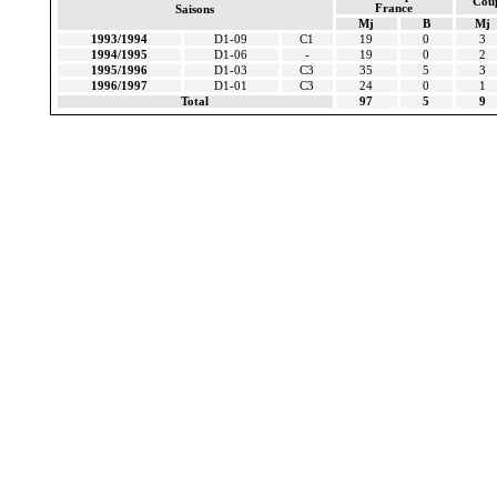
Cou
France
Saisons
Mj
B
Mj
1993/1994
D1-09
C1
19
0
3
1994/1995
D1-06
-
19
0
2
1995/1996
D1-03
C3
35
5
3
1996/1997
D1-01
C3
24
0
1
Total
97
5
9