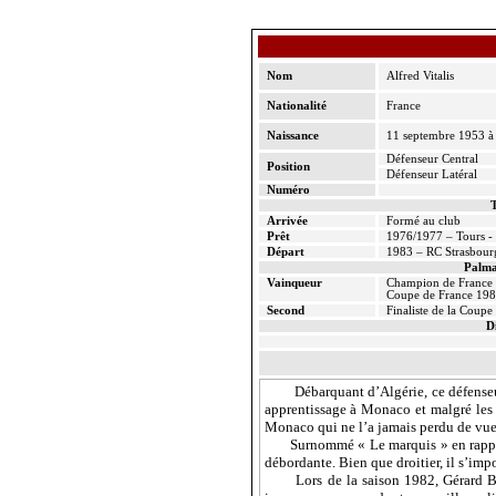
Nom
Alfred
Vitalis
Nationalité
France
Naissance
11 septembre 1953 à
Défenseur Central
Position
Défenseur Latéral
Numéro
T
Arrivée
Formé au club
Prêt
1976/1977 – Tours - 
Départ
1983 – RC Strasbour
Palma
Vainqueur
Champion de France 
Coupe de France 19
Second
Finaliste de
la Coupe
D
Débarquant d’Algérie, ce défenseu
apprentissage à Monaco et malgré les ré
Monaco qui ne l’a jamais perdu de vue 
Surnommé « Le marquis » en rappor
débordante. Bien que droitier, il s’imp
Lors de la saison 1982, Gérard
B