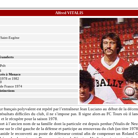
Alfred VITALIS
 Saint-Eugène
ransferts
Prêt
g
rès à Monaco
1978 et 1982
80
de France 1974
istinctions
r français polyvalent est repéré par l’entraîneur Jean Luciano au début de la décen
sultats difficiles du club, il ne s’impose pas. Il signe alors au FC Tours où il la
et le récupère pour la saison 1978.
t à l’ancien nom de sa famille dont la particule est depuis perdue (
Vitalis
de Neuv
ose sur le côté gauche de la défense et participe au renouveau du club (un titre 197
anide
le reconverti au poste de défenseur central afin de compenser un Roland
C