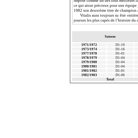
impose comme un des tous meilleurs l
ce qui atout précieux pour une équipe 
1982 son deuxième titre de champion
Vitalis
aura toujours su être entièr
joueurs les plus capés de l’histoire du 
Saisons
1971/1972
D1-19
1973/1974
D1-16
1977/1978
D1-01
1978/1979
D1-04
1979/1980
D1-04
1980/1981
D1-04
1981/1982
D1-01
1982/1983
D1-06
Total