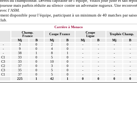
ibéros du championnat. Devenu capitaine de l’équipe,
Vitalis
joue juste et sait répo
joueuse mais parfois réduite au silence contre un adversaire rugueux. Une
reconver
 avec l’ASM.
ement disponible pour l’équipe, participant à un minimum de 40 matches par saison 
club.
Carrière à Monaco
Champ.
Coupe
Coupe France
Trophée Champ.
France
Ligue
Mj
B
Mj
B
Mj
B
Mj
B
-
3
0
2
0
-
-
-
-
-
9
0
4
0
-
-
-
-
-
38
1
8
1
-
-
-
-
C1
33
0
5
0
-
-
-
-
C3
33
0
10
0
-
-
-
-
C2
37
0
3
0
-
-
-
-
C3
35
0
5
0
-
-
-
-
C1
37
0
5
0
-
-
-
-
225
1
42
1
0
0
0
0