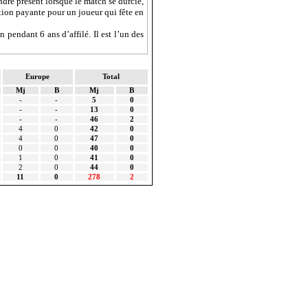
ndre présent lorsque le match se durcie,
tion
payante pour un joueur qui fête en
pendant 6 ans d’affilé. Il est l’un des
Europe
Total
Mj
B
Mj
B
-
-
5
0
-
-
13
0
-
-
46
2
4
0
42
0
4
0
47
0
0
0
40
0
1
0
41
0
2
0
44
0
11
0
278
2