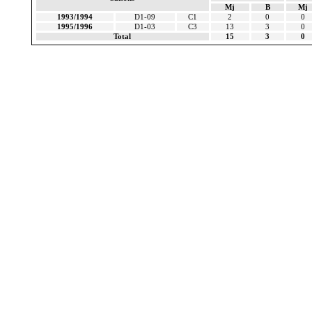
Mj
B
Mj
1993/1994
D1-09
C1
2
0
0
1995/1996
D1-03
C3
13
3
0
Total
15
3
0