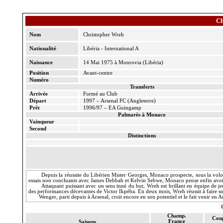
Ch
Nom
Christopher
Wreh
Nationalité
Libéria - International A
Naissance
14 Mai 1975 à Monrovia (Libéria)
Position
Avant-centre
Numéro
Transferts
Arrivée
Formé au Club
Départ
1997 – Arsenal FC (Angleterre)
Prêt
1996/97 – EA Guingamp
Palmarès à Monaco
Vainqueur
Second
Distinctions
Depuis la réussite du Libérien
Mister
Georges, Monaco prospecte, sous la vol
essais non concluants avec James
Debbah
et Kelvin
Sebwe
, Monaco pense enfin avoi
Attaquant puissant avec un sens inné du but,
Wreh
est brillant en équipe de je
des performances décevantes de Victor
Ikpéba
. En deux mois,
Wreh
réussit à faire 
Wenger
, parti depuis à Arsenal, croit encore en son potentiel et le fait venir e
Champ.
Cou
France
Saisons