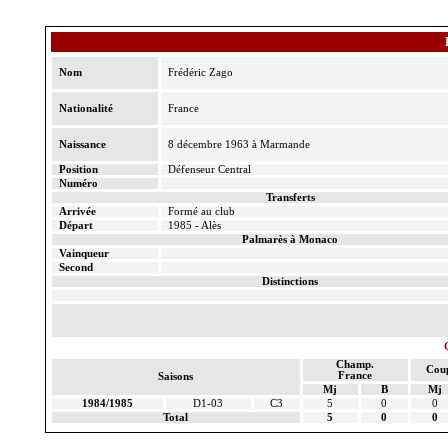
Nom
Frédéric
Zago
Nationalité
France
Naissance
8 décembre 1963 à Marmande
Position
Défenseur Central
Numéro
Transferts
Arrivée
Formé au club
Départ
1985 - Alès
Palmarès à Monaco
Vainqueur
Second
Distinctions
Champ.
Cou
France
Saisons
Mj
B
Mj
1984/1985
D1-03
C3
5
0
0
Total
5
0
0