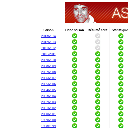
Saison
Fiche saison
Résumé écrit
Statistiqu
2013/2014
2012/2013
2011/2012
2010/2011
2009/2010
2008/2009
2007/2008
2006/2007
2005/2006
2004/2005
2003/2004
2002/2003
2001/2002
2000/2001
1999/2000
1998/1999